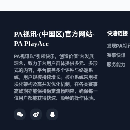
PA视讯·(中国区)官方网站-
快速链接
PA PlayAce
发现
PA视
赛事快讯
PA视讯以“引领快乐，创造价值”为发展
理念，致力于为用户群体提供多元、多形
服务能力
式的内容，平台覆盖多个语种与终端系
统，用户规模持续增长。核心系统采用模
块化架构及高并发优化机制，在各类赛事
高峰期亦能保持稳定流畅响应，确保每一
位用户都能获得快速、顺畅的操作体验。