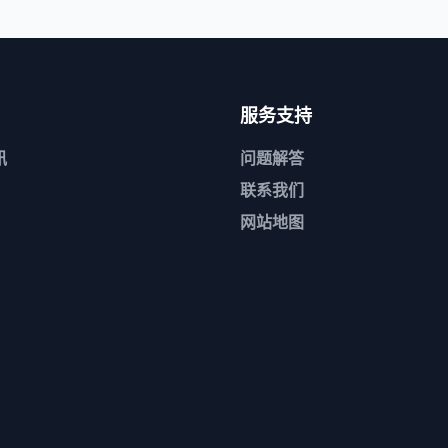
服务支持
讯
问题解答
联系我们
网站地图