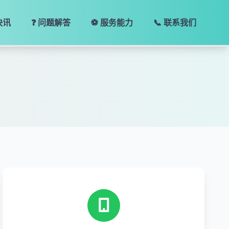
快讯
❓ 问题解答
⚽ 服务能力
📞 联系我们
场馆技术支持
提供赛事场馆灯光、音响、电子屏等设备租赁与技术调