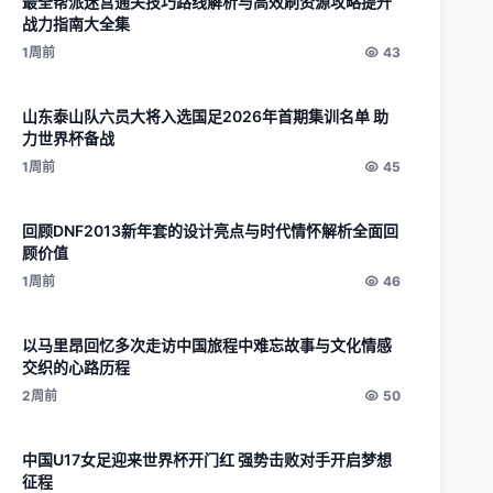
最全帮派迷宫通关技巧路线解析与高效刷资源攻略提升
战力指南大全集
1周前
43
山东泰山队六员大将入选国足2026年首期集训名单 助
力世界杯备战
1周前
45
回顾DNF2013新年套的设计亮点与时代情怀解析全面回
顾价值
1周前
46
以马里昂回忆多次走访中国旅程中难忘故事与文化情感
交织的心路历程
2周前
50
中国U17女足迎来世界杯开门红 强势击败对手开启梦想
征程