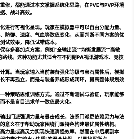
重修，都能通过本文掌握系统化思路，在PVE与PVP环境
据、战斗高效。
化进行可视化呈现。玩家在模拟器中可以自由分配力量、
、防御、速度、气血等数值变化，从而判断不同方案的优
测试效果，降低试错成本。
存多套加点方案，例如“全输出流”“均衡发展流”“高敏
的路线。这种功能尤其适合在不同副
PA视讯游戏
本、竞技
计算。当玩家输入当前装备强化等级与宝石属性后，模拟
长不再孤立，而是与装备养成形成闭环，提高整体规划效
一种策略思维训练方式。通过不断测试与验证，玩家能够
而不是盲目追求单一数值最大化。
输出门派强调力量与暴击成长，法系门派更依赖灵力与法
的意义在于帮助玩家围绕门派特色构建最优属性结构。
高力量或高灵力实现快速清怪效率。然而在中后期副本