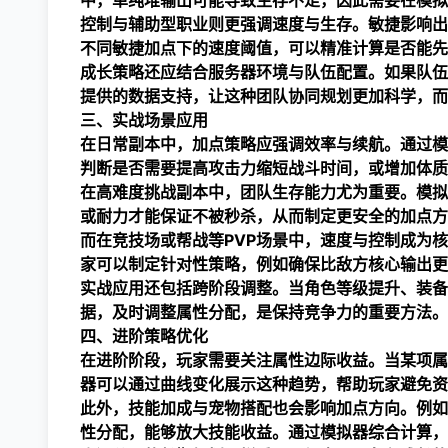
中，单纯堆输出可能导致生存不足，因此需要在模拟
控制与辅助型职业则更强调速度与生存。敏捷影响出
不同敏捷加点下的速度阈值，可以精准计算是否能先
成长策略还应结合服务器环境与队伍配置。如果队伍
提供的数据支持，让这种团队协同规划更加科学，而
三、实战场景应用
在日常副本中，加点策略应强调效率与续航。通过模
判断是否需要提高攻击力缩短战斗时间，或增加体质
在高难度挑战副本中，团队生存能力尤为重要。模拟
或耐力才能保证不被秒杀，从而制定更安全的加点方
而在竞技场或帮战等PVP场景中，速度与控制成为
家可以制定针对性策略，例如确保比敌方核心输出更
实战应用还包括跨阶段调整。当角色等级提升、装备
据，及时调整属性分配，是保持竞争力的重要方法。
四、进阶策略优化
在进阶阶段，玩家需要关注属性边际收益。当某项属
器可以通过曲线变化展示这种趋势，帮助玩家避免资
此外，技能加成与宠物搭配也会影响加点方向。例如
性分配，能够放大技能收益。通过模拟器综合计算，