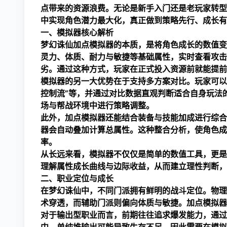
点带来的资源浪费。无论是新手入门还是老玩家转型
中实现角色潜力最大化，真正做到策略先行、成长有
一、模拟器核心解析
梦幻诛仙加点模拟器的本质，是将角色成长的数值变
灵力、体质、耐力与敏捷等基础属性，实时查看攻击
劣。通过这种方式，玩家在正式投入资源前就能提前
模拟器的另一大优势在于支持多方案对比。玩家可以保
控制流”等，并通过对比数据直观判断适合自身玩法
场与帮战环境中进行策略调整。
此外，加点模拟器还能结合装备与技能加成进行综合
器会自动叠加计算总属性。这种整合分析，使角色成
率。
从长远来看，模拟器不仅仅是简单的数值工具，更是
理解属性成长曲线与边际收益，从而建立理性判断，
二、职业定位与成长
在梦幻诛仙中，不同门派拥有鲜明的战斗定位。物理
术穿透，而辅助门派则偏向体质与敏捷。加点模拟器
对于输出型职业而言，前期往往追求爆发能力，通过