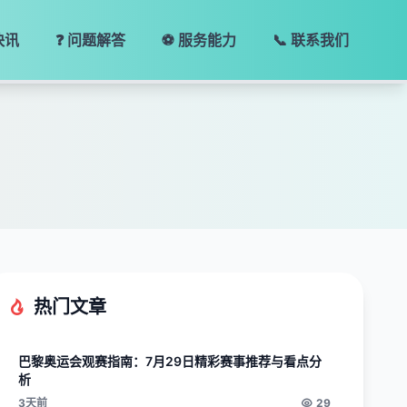
快讯
❓ 问题解答
⚽ 服务能力
📞 联系我们
热门文章
巴黎奥运会观赛指南：7月29日精彩赛事推荐与看点分
析
3天前
29