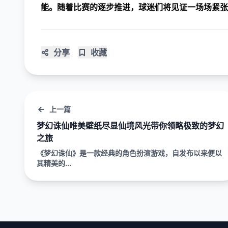
能。随着比赛的逐步推进，球迷们将见证一场场紧张
分享
收藏
上一篇
梦幻诛仙唯美壁纸尽显仙境风光带你领略极致的梦幻
之旅
《梦幻诛仙》是一款经典的角色扮演游戏，自发布以来便以
其精美的...