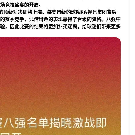
场竞技盛宴的开启。
的顶级对决即将上演。每支晋级的球队
PA视讯集团
背后
的赛季竞争，凭借出色的表现赢得了晋级的资格。八强中
验，因此比赛的结果将更加扑朔迷离，给球迷们带来更多