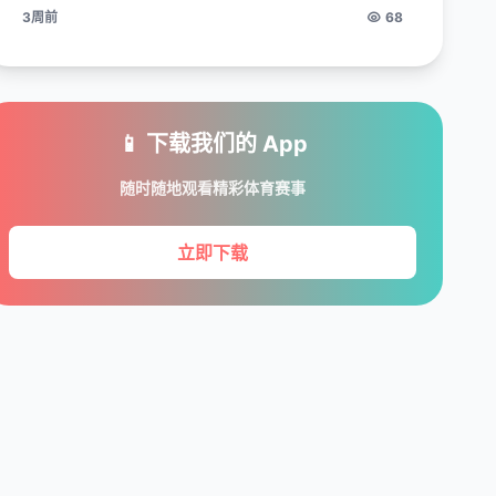
3周前
68
📱 下载我们的 App
随时随地观看精彩体育赛事
立即下载