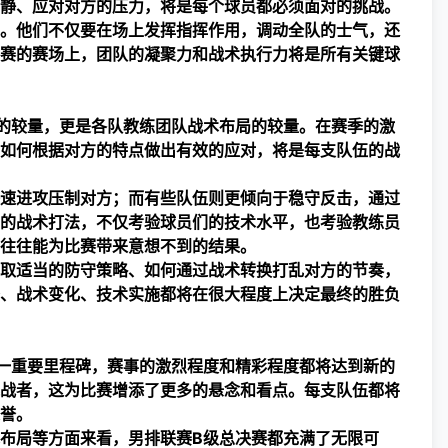
静、应对对方的压力，将是每个球员都必须面对的挑战。
。他们不仅要在场上发挥指挥作用，调动全队的士气，还
赛的赛场上，团队的凝聚力和战术执行力将是所有关键球
的较量，更是各队教练团队战术布局的较量。在赛季的激
如何根据对方的特点做出有效的应对，将是每支队伍的战
速进攻压制对方；而有些队伍则更倾向于稳守反击，通过
的战术打法，不仅考验球员们的技术水平，也考验教练员
往往能为比赛带来意想不到的结果。
取适当的防守策略、如何通过战术转换打乱对方的节奏，
、战术变化、技术实施都将在很大程度上决定最终的胜负
一重要里程碑，赛事的激烈程度和精彩程度都将达到新的
战者，这为比赛增添了更多的悬念和看点。每支队伍都将
誉。
布局等方面来看，男排联赛B级总决赛都充满了无限可