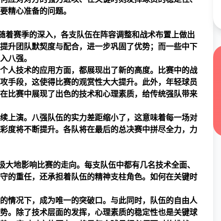
要精心准备的问题。
随着赛季的深入，各支队伍在阵容调整和战术布置上做出
提升团队默契度与配合，进一步巩固了优势；而一些中下
入八强。
个人技术的应用方面，都展现出了新的高度。比赛中的战
攻手段，这使得比赛的观赏性大大提升。此外，年轻球员
在比赛中展现了出色的技术和心理素质，给传统强队带来
续上演。八强队伍的实力差距缩小了，这意味着每一场对
彩度将不断提升。各队将在最后的总决赛中拼尽全力，力
极大地影响比赛的走向。每支队伍中都有几名技术全面、
守的重任，还承担着队伍的精神支柱角色。如何在关键时
的情况下，成为唯一的突破口。与此同时，队伍的自由人
势。除了技术层面的发挥，心理素质的稳定性也是关键球