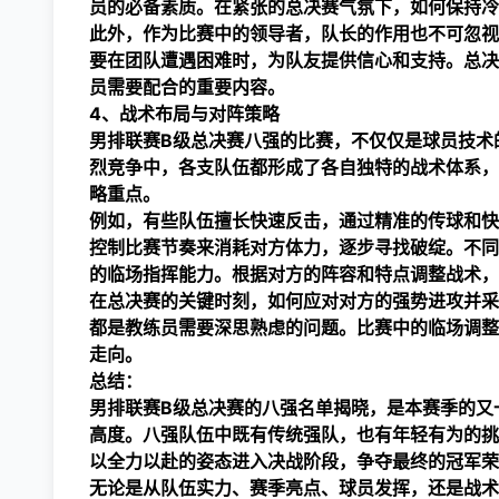
员的必备素质。在紧张的总决赛气氛下，如何保持冷
此外，作为比赛中的领导者，队长的作用也不可忽视
要在团队遭遇困难时，为队友提供信心和支持。总决
员需要配合的重要内容。
4、战术布局与对阵策略
男排联赛B级总决赛八强的比赛，不仅仅是球员技术
烈竞争中，各支队伍都形成了各自独特的战术体系，
略重点。
例如，有些队伍擅长快速反击，通过精准的传球和快
控制比赛节奏来消耗对方体力，逐步寻找破绽。不同
的临场指挥能力。根据对方的阵容和特点调整战术，
在总决赛的关键时刻，如何应对对方的强势进攻并采
都是教练员需要深思熟虑的问题。比赛中的临场调整
走向。
总结：
男排联赛B级总决赛的八强名单揭晓，是本赛季的又
高度。八强队伍中既有传统强队，也有年轻有为的挑
以全力以赴的姿态进入决战阶段，争夺最终的冠军荣
无论是从队伍实力、赛季亮点、球员发挥，还是战术