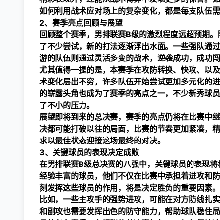
如何利用战术应对场上的复杂变化，都是每支队伍需
2、赛季亮点回顾与展望
回顾整个赛季，男排联赛B级的激烈程度远超预期。
了不少尝试，新的打法逐渐浮出水面。一些强队通过
游的队伍则通过灵活多变的战术，逆袭成功，成功闯
尤其值得一提的是，本赛季在攻防转换、快攻、以及
术变化层出不穷，许多队伍开始尝试更加多元化的进
的崭露头角也成为了赛季的亮点之一，不少新秀球员
了不小的压力。
展望即将到来的总决赛，赛季的亮点仍将在比赛中继
决都可能打破以往的局面，比赛的节奏更加紧凑，精
求以最佳状态迎接这场最终的对决。
3、关键球员的表现决定成败
在男排联赛B级总决赛的八强中，关键球员的表现将
经验丰富的球员，他们不仅在比赛中承担着进攻和防
刻发挥这些球员的作用，将是决定胜负的重要因素。
比如，一些主攻手的强势进攻，可能在对方防线扎实
和副攻也需要发挥出色的防守能力，帮助球队稳住局